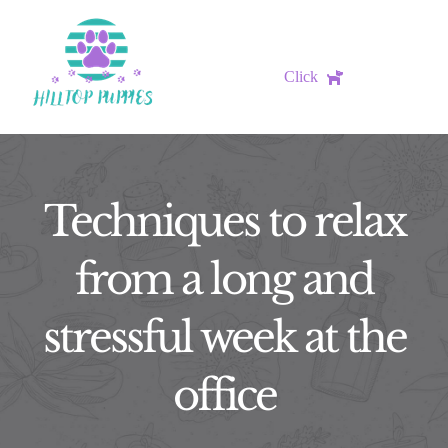
Skip
to
content
Click
HOME
OUR DOGS
Techniques to relax
AVAILABLE PUPPIES
from a long and
stressful week at the
PREVIOUS LITTERS
office
CONTACT US